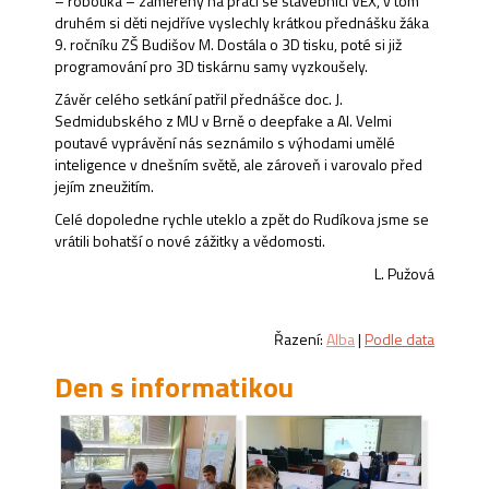
– robotika – zaměřený na práci se stavebnicí VEX, v tom
druhém si děti nejdříve vyslechly krátkou přednášku žáka
9. ročníku ZŠ Budišov M. Dostála o 3D tisku, poté si již
programování pro 3D tiskárnu samy vyzkoušely.
Závěr celého setkání patřil přednášce doc. J.
Sedmidubského z MU v Brně o deepfake a AI. Velmi
poutavé vyprávění nás seznámilo s výhodami umělé
inteligence v dnešním světě, ale zároveň i varovalo před
jejím zneužitím.
Celé dopoledne rychle uteklo a zpět do Rudíkova jsme se
vrátili bohatší o nové zážitky a vědomosti.
L. Pužová
Řazení:
Alba
|
Podle data
Den s informatikou