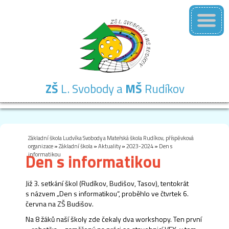
ZŠ
L. Svobody a
MŠ
Rudíkov
Základní
Mateřská
Školní
Školní
Kontakty
škola
škola
družina
jídelna
Základní škola Ludvíka Svobody a Mateřská škola Rudíkov, příspěvková
organizace
»
Základní škola
»
Aktuality
»
2023-2024
»
Den s
Den s informatikou
informatikou
Již 3. setkání škol (Rudíkov, Budišov, Tasov), tentokrát
s názvem „Den s informatikou“, proběhlo ve čtvrtek 6.
června na ZŠ Budišov.
Na 8 žáků naší školy zde čekaly dva workshopy. Ten první