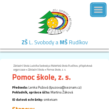
ZŠ
L. Svobody a
MŠ
Rudíkov
Základní
Mateřská
Školní
Školní
Kontakty
škola
škola
družina
jídelna
Základní škola Ludvíka Svobody a Mateřská škola Rudíkov, příspěvková
organizace
»
Základní škola
»
Pomoc škole, z. s.
Pomoc škole, z. s.
Předseda
:
Lenka Pužová (lpuzova@seznam.cz)
Pokladník, správce účtu:
Martina Žáková
ID datové schránky:
smkx4am
Stanovy