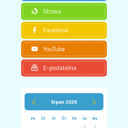
Strava
Facebook
YouTube
E-podatelna
srpen 2026
‹
›
Po
Út
St
Čt
Pá
So
Ne
1
2