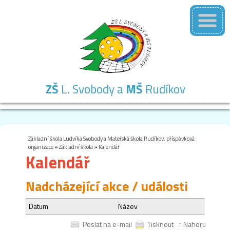
ZŠ
L. Svobody a
MŠ
Rudíkov
Základní
Mateřská
Školní
Školní
Kontakty
škola
škola
družina
jídelna
Základní škola Ludvíka Svobody a Mateřská škola Rudíkov, příspěvková
organizace
»
Základní škola
»
Kalendář
Kalendář
Nadcházející akce / události
Datum
Název
Poslat na e-mail
Tisknout
↑ Nahoru