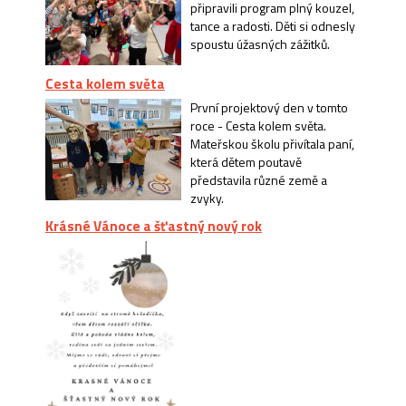
připravili program plný kouzel,
tance a radosti. Děti si odnesly
spoustu úžasných zážitků.
Cesta kolem světa
První projektový den v tomto
roce - Cesta kolem světa.
Mateřskou školu přivítala paní,
která dětem poutavě
představila různé země a
zvyky.
Krásné Vánoce a šťastný nový rok