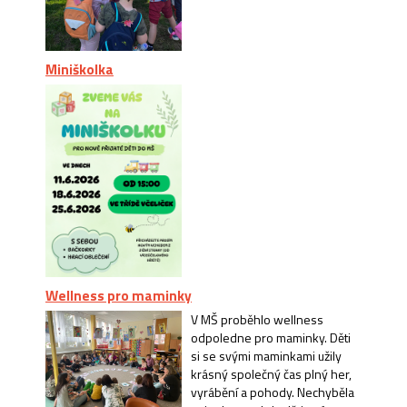
Miniškolka
Wellness pro maminky
V MŠ proběhlo wellness
odpoledne pro maminky. Děti
si se svými maminkami užily
krásný společný čas plný her,
vyrábění a pohody. Nechyběla