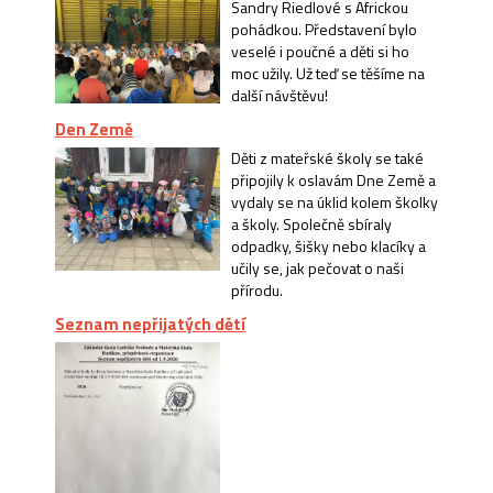
Sandry Riedlové s Africkou
pohádkou. Představení bylo
veselé i poučné a děti si ho
moc užily. Už teď se těšíme na
další návštěvu!
Den Země
Děti z mateřské školy se také
připojily k oslavám Dne Země a
vydaly se na úklid kolem školky
a školy. Společně sbíraly
odpadky, šišky nebo klacíky a
učily se, jak pečovat o naši
přírodu.
Seznam nepřijatých dětí