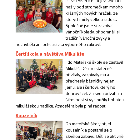
Hurá! Přišel k nám Ježíšek! Děti
našly pod stromečkem mnoho
krásných nových hraček, ze
kterých měly velkou radost.
Společně jsme si zazpívali
vánoční koledy, připomněli si
tradiční vánoční zvyky a
nechyběla ani ochutnávka výborného cukroví.
Čertí škola a návštěva Mikuláše
I do Mateřské školy se zastavil
Mikuláš! Děti ho statečně
přivítaly, zazpívaly mu a
přednesly básničky nejen
jemu, ale i čertovi, který ho
doprovázel. Za svou odvahu a
šikovnost si vysloužily bohatou
mikulášskou nadílku. Atmosféra byla plná radost
Kouzelník
Do mateřské školy přijel
kouzelník a postaral se o
skvělou zábavu. Děti se aktivně