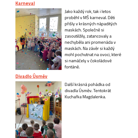
Karneval
Jako každý rok, tak i letos
proběhl v MŠ karneval. Děti
přišly v krásných nápaditých
maskách. Společně si
zasoutěžily, zatancovaly a
nechyběla ani promenáda v
maskách. Na závěr si každý
mohl pochutnat na ovoci, které
si namáčely v čokoládové
fontáně.
Divadlo Úsměv
Další krásná pohádka od
divadla Úsměv. Tentokrát
Kuchařka Magdalenka.