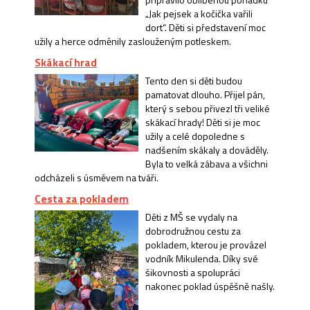
„Jak pejsek a kočička vařili
dort“. Děti si představení moc
užily a herce odměnily zaslouženým potleskem.
Skákací hrad
Tento den si děti budou
pamatovat dlouho. Přijel pán,
který s sebou přivezl tři veliké
skákací hrady! Děti si je moc
užily a celé dopoledne s
nadšením skákaly a dováděly.
Byla to velká zábava a všichni
odcházeli s úsměvem na tváři.
Cesta za pokladem
Děti z MŠ se vydaly na
dobrodružnou cestu za
pokladem, kterou je provázel
vodník Mikulenda. Díky své
šikovnosti a spolupráci
nakonec poklad úspěšně našly.