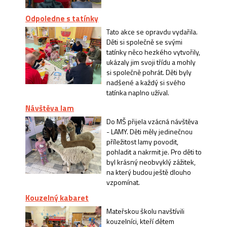
Odpoledne s tatínky
Tato akce se opravdu vydařila.
Děti si společně se svými
tatínky něco hezkého vytvořily,
ukázaly jim svoji třídu a mohly
si společně pohrát. Děti byly
nadšené a každý si svého
tatínka naplno užíval.
Návštěva lam
Do MŠ přijela vzácná návštěva
- LAMY. Děti měly jedinečnou
příležitost lamy povodit,
pohladit a nakrmit je. Pro děti to
byl krásný neobvyklý zážitek,
na který budou ještě dlouho
vzpomínat.
Kouzelný kabaret
Mateřskou školu navštívili
kouzelníci, kteří dětem