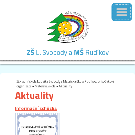
ZŠ
L. Svobody a
MŠ
Rudíkov
Základní
Mateřská
Školní
Školní
Kontakty
škola
škola
družina
jídelna
Základní škola Ludvíka Svobody a Mateřská škola Rudíkov, příspěvková
organizace
»
Mateřská škola
»
Aktuality
Aktuality
Informační schůzka