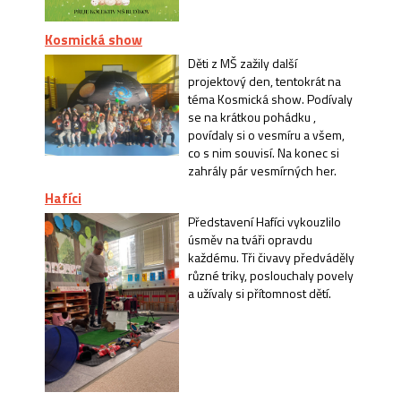
Kosmická show
Děti z MŠ zažily další
projektový den, tentokrát na
téma Kosmická show. Podívaly
se na krátkou pohádku ,
povídaly si o vesmíru a všem,
co s nim souvisí. Na konec si
zahrály pár vesmírných her.
Hafíci
Představení Hafíci vykouzlilo
úsměv na tváři opravdu
každému. Tři čivavy předváděly
různé triky, poslouchaly povely
a užívaly si přítomnost dětí.