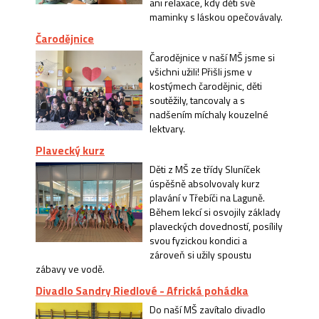
ani relaxace, kdy děti své
maminky s láskou opečovávaly.
Čarodějnice
Čarodějnice v naší MŠ jsme si
všichni užili! Přišli jsme v
kostýmech čarodějnic, děti
soutěžily, tancovaly a s
nadšením míchaly kouzelné
lektvary.
Plavecký kurz
Děti z MŠ ze třídy Sluníček
úspěšně absolvovaly kurz
plavání v Třebíči na Laguně.
Během lekcí si osvojily základy
plaveckých dovedností, posílily
svou fyzickou kondici a
zároveň si užily spoustu
zábavy ve vodě.
Divadlo Sandry Riedlové - Africká pohádka
Do naší MŠ zavítalo divadlo