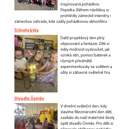
inspirovaná pohádkou
Popelka. Během návštěvy si
prohlédly zámecké interiéry i
zámeckou zahradu, kde zažily pohádkovou atmosféru.
Stínohrátky
Další projektový den plný
objevování a fantazie. Děti si
měly možnost vyzkoušet, jak
vzniká stín, pomocí baterek a
různých předmětů
experimentovaly se světlem a
užily si zábavné světelné hry.
Divadlo Úsměv
V dnešní sváteční den, kdy
slavíme Mezinárodní den dětí,
zavítalo do naší mateřské školy
opět divadlo Úsměv. Pro děti si
připravilo oblíbenou pohádku