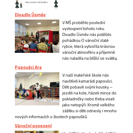
Divadlo Úsměv
V MŠ proběhlo poslední
vystoupení tohoto roku.
Divadlo Úsměv nás potěšilo
pohádkou O vánoční zlaté
rybce, která vytvořila krásnou
vánoční atmosféru a příjemně
nás naladila na blížící se svátky.
Papoušci Ara
V naší mateřské škole nás
navštívili kamarádi papoušci.
Děti pobavili svými kousky –
jezdili na kole, házeli mince do
pokladničky nebo třeba viseli
jako netopýři. Kromě velkého
zážitku si děti odnesly i mnoho
nových informacích o životech papoušků.
Vánoční posezení