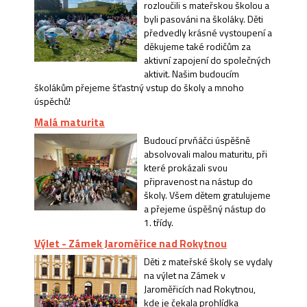
rozloučili s mateřskou školou a
byli pasováni na školáky. Děti
předvedly krásné vystoupení a
děkujeme také rodičům za
aktivní zapojení do společných
aktivit. Našim budoucím
školákům přejeme šťastný vstup do školy a mnoho
úspěchů!
Malá maturita
Budoucí prvňáčci úspěšně
absolvovali malou maturitu, při
které prokázali svou
připravenost na nástup do
školy. Všem dětem gratulujeme
a přejeme úspěšný nástup do
1. třídy.
Výlet - Zámek Jaroměřice nad Rokytnou
Děti z mateřské školy se vydaly
na výlet na Zámek v
Jaroměřicích nad Rokytnou,
kde je čekala prohlídka