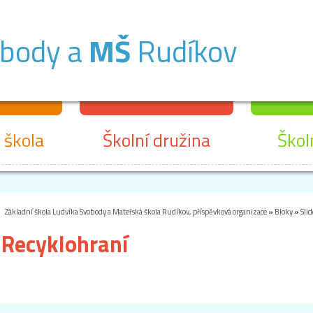
obody a
MŠ
Rudíkov
 škola
Školní družina
Škol
Základní škola Ludvíka Svobody a Mateřská škola Rudíkov, příspěvková organizace
»
Bloky
»
Sli
Recyklohraní