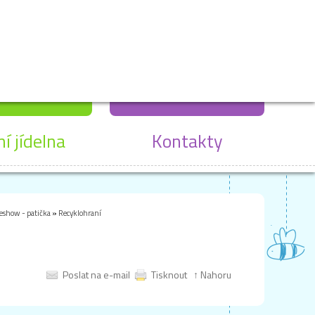
ní jídelna
Kontakty
deshow - patička
»
Recyklohraní
Poslat na e-mail
Tisknout
↑ Nahoru