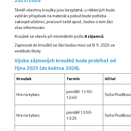
2025/2026 * * *
Téměř všechny kroužky jsou bezplatné, u některých bude
vybírán příspěvek na materiál a pokud bude potřeba
zakoupit učebnici, pracovní sešit apod., budou o tom žáci
včas informováni.
Kroužek se otevře při minimálním počtu
8 zájemců
.
Zapisovat do kroužků se žáci budou moci od 8. 9. 2025 ve
vestibulu školy.
Výuka zájmových kroužků bude probíhat od
října 2025 (do května 2026).
Kroužek
Termín
Učitel
pondělí 11:55-
Hra na kytaru
Soňa Prudíkov
12:40
pondělí 12:50-
Hra na kytaru
Soňa Prudíkov
13:25