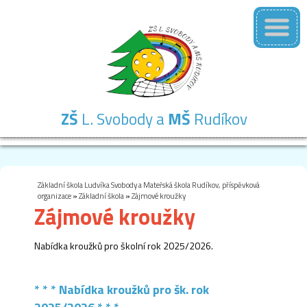
ZŠ
L. Svobody a
MŠ
Rudíkov
Základní
Mateřská
Školní
Školní
Kontakty
škola
škola
družina
jídelna
Základní škola Ludvíka Svobody a Mateřská škola Rudíkov, příspěvková
organizace
»
Základní škola
»
Zájmové kroužky
Zájmové kroužky
Nabídka kroužků pro školní rok 2025/2026.
* * * Nabídka kroužků pro šk. rok