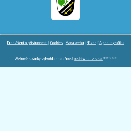
Prohlášení o přístupnosti
|
Cookies
|
Mapa webu
|
Názor
|
Vypnout grafiku
(J4W-RS v7.0)
Webové stránky vytvořila společnost
just4web.cz s.r.o.