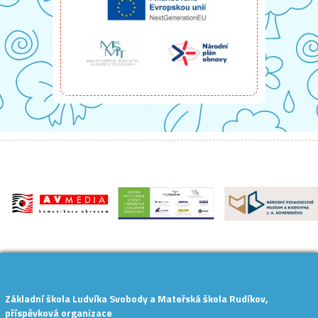
Základní škola Ludvíka Svobody a Mateřská škola Rudíkov,
příspěvková organizace