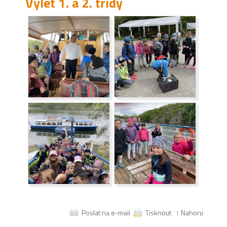
Výlet 1. a 2. třídy
Poslat na e-mail
Tisknout
↑ Nahoru