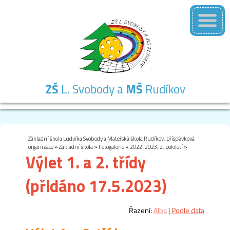
ZŠ
L. Svobody a
MŠ
Rudíkov
Základní
Mateřská
Školní
Školní
Kontakty
škola
škola
družina
jídelna
Základní škola Ludvíka Svobody a Mateřská škola Rudíkov, příspěvková
organizace
»
Základní škola
»
Fotogalerie
»
2022-2023, 2. pololetí
»
Výlet 1. a 2. třídy
(přidáno 17.5.2023)
Řazení:
Alba
|
Podle data