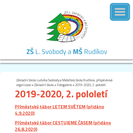
ZŠ
L. Svobody a
MŠ
Rudíkov
Základní
Mateřská
Školní
Školní
Kontakty
škola
škola
družina
jídelna
Základní škola Ludvíka Svobody a Mateřská škola Rudíkov, příspěvková
organizace
»
Základní škola
»
Fotogalerie
»
2019-2020, 2. pololetí
2019-2020, 2. pololetí
Příměstský tábor LETEM SVĚTEM (přidáno
4.9.2020)
Příměstský tábor CESTUJEME ČASEM (přidáno
26.8.2020)