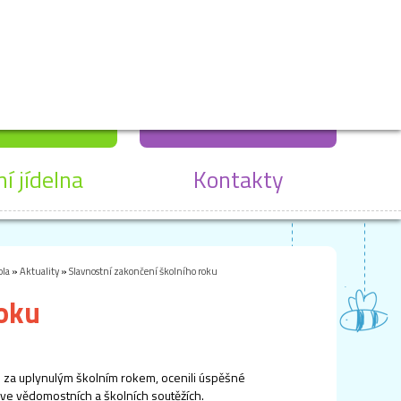
ní jídelna
Kontakty
ola
»
Aktuality
»
Slavnostní zakončení školního roku
roku
li za uplynulým školním rokem, ocenili úspěšné
ů ve vědomostních a školních soutěžích.