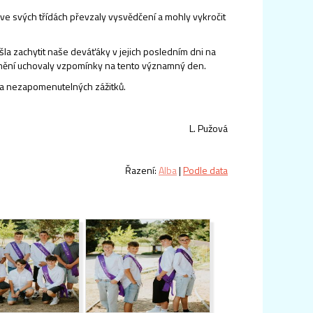
ti ve svých třídách převzaly vysvědčení a mohly vykročit
išla zachytit naše deváťáky v jejich posledním dni na
é umění uchovaly vzpomínky na tento významný den.
 a nezapomenutelných zážitků.
L. Pužová
Řazení:
Alba
|
Podle data