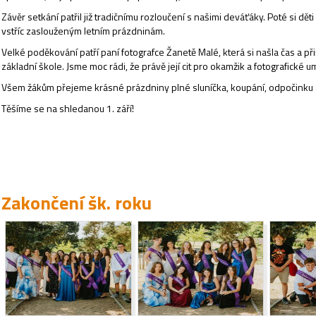
Závěr setkání patřil již tradičnímu rozloučení s našimi deváťáky. Poté si dě
vstříc zaslouženým letním prázdninám.
Velké poděkování patří paní fotografce Žanetě Malé, která si našla čas a př
základní škole. Jsme moc rádi, že právě její cit pro okamžik a fotografick
Všem žákům přejeme krásné prázdniny plné sluníčka, koupání, odpočinku
Těšíme se na shledanou 1. září!
Zakončení šk. roku