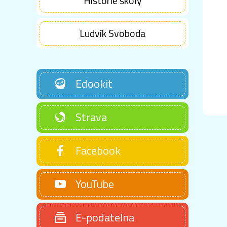
Historie školy
Ludvík Svoboda
Edookit
Strava
Facebook
YouTube
E-podatelna