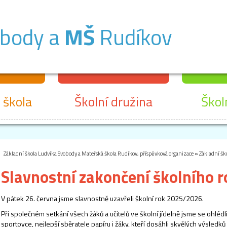
obody a
MŠ
Rudíkov
 škola
Školní družina
Škol
Základní škola Ludvíka Svobody a Mateřská škola Rudíkov, příspěvková organizace
»
Základní šk
Slavnostní zakončení školního 
V pátek 26. června jsme slavnostně uzavřeli školní rok 2025/2026.
Při společném setkání všech žáků a učitelů ve školní jídelně jsme se ohléd
sportovce, nejlepší sběratele papíru i žáky, kteří dosáhli skvělých výsledk