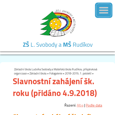
ZŠ
L. Svobody a
MŠ
Rudíkov
Základní
Mateřská
Školní
Školní
Kontakty
škola
škola
družina
jídelna
Základní škola Ludvíka Svobody a Mateřská škola Rudíkov, příspěvková
organizace
»
Základní škola
»
Fotogalerie
»
2018-2019, 1. pololetí
»
Slavnostní zahájení šk.
roku (přidáno 4.9.2018)
Řazení:
Alba
|
Podle data