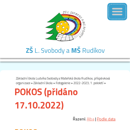
ZŠ
L. Svobody a
MŠ
Rudíkov
Základní
Mateřská
Školní
Školní
Kontakty
škola
škola
družina
jídelna
Základní škola Ludvíka Svobody a Mateřská škola Rudíkov, příspěvková
organizace
»
Základní škola
»
Fotogalerie
»
2022-2023, 1. pololetí
»
POKOS (přidáno
17.10.2022)
Řazení:
Alba
|
Podle data