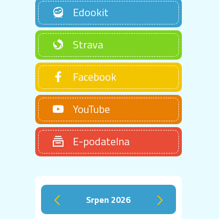
Edookit
Strava
Facebook
YouTube
E-podatelna
srpen 2026
‹
›