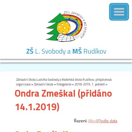
ZŠ
L. Svobody a
MŠ
Rudíkov
Základní
Mateřská
Školní
Školní
Kontakty
škola
škola
družina
jídelna
Základní škola Ludvíka Svobody a Mateřská škola Rudíkov, příspěvková
organizace
»
Základní škola
»
Fotogalerie
»
2018-2019, 1. pololetí
»
Ondra Zmeškal (přidáno
14.1.2019)
Řazení:
Alba
|
Podle data