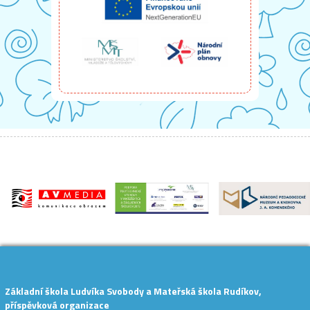
Základní škola Ludvíka Svobody a Mateřská škola Rudíkov,
příspěvková organizace