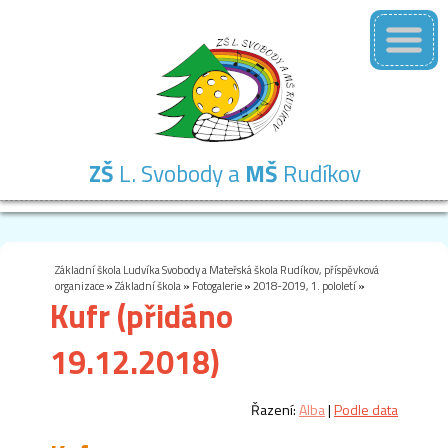
ZŠ
L. Svobody a
MŠ
Rudíkov
Základní
Mateřská
Školní
Školní
Kontakty
škola
škola
družina
jídelna
Základní škola Ludvíka Svobody a Mateřská škola Rudíkov, příspěvková
organizace
»
Základní škola
»
Fotogalerie
»
2018-2019, 1. pololetí
»
Kufr (přidáno
19.12.2018)
Řazení:
Alba
|
Podle data