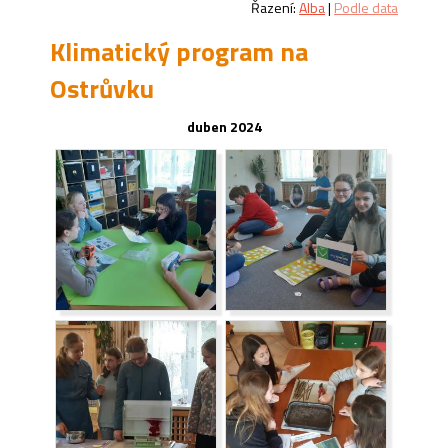
Řazení:
Alba
|
Podle data
Klimatický program na
Ostrůvku
duben 2024