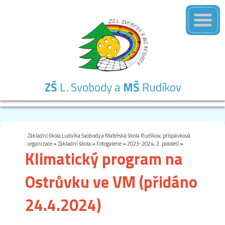
ZŠ
L. Svobody a
MŠ
Rudíkov
Základní
Mateřská
Školní
Školní
Kontakty
škola
škola
družina
jídelna
Základní škola Ludvíka Svobody a Mateřská škola Rudíkov, příspěvková
organizace
»
Základní škola
»
Fotogalerie
»
2023-2024, 2. pololetí
»
Klimatický program na
Ostrůvku ve VM (přidáno
24.4.2024)