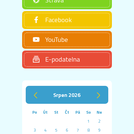
Facebook
YouTube
E-podatelna
srpen 2026
‹
›
Po
Út
St
Čt
Pá
So
Ne
1
2
3
4
5
6
7
8
9