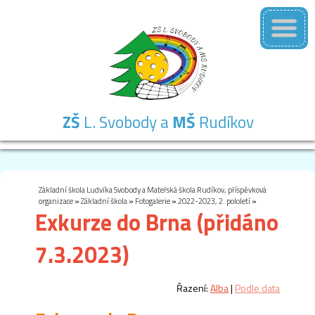
ZŠ
L. Svobody a
MŠ
Rudíkov
Základní
Mateřská
Školní
Školní
Kontakty
škola
škola
družina
jídelna
Základní škola Ludvíka Svobody a Mateřská škola Rudíkov, příspěvková
organizace
»
Základní škola
»
Fotogalerie
»
2022-2023, 2. pololetí
»
Exkurze do Brna (přidáno
7.3.2023)
Řazení:
Alba
|
Podle data