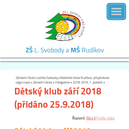
ZŠ
L. Svobody a
MŠ
Rudíkov
Základní
Mateřská
Školní
Školní
Kontakty
škola
škola
družina
jídelna
Základní škola Ludvíka Svobody a Mateřská škola Rudíkov, příspěvková
organizace
»
Základní škola
»
Fotogalerie
»
2018-2019, 1. pololetí
»
Dětský klub září 2018
(přidáno 25.9.2018)
Řazení:
Alba
|
Podle data