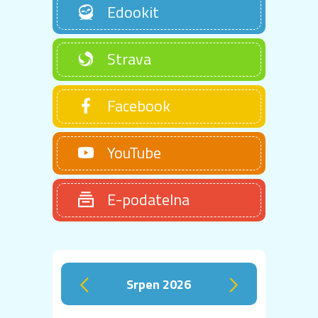
Edookit
Strava
Facebook
YouTube
E-podatelna
srpen 2026
‹
›