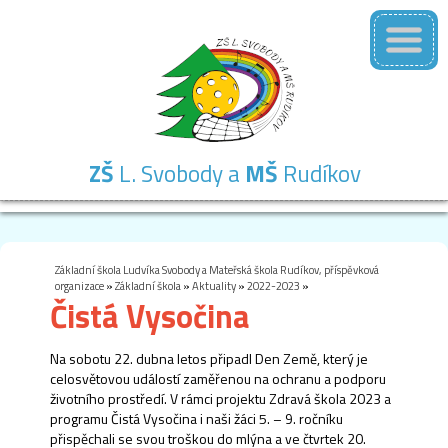
ZŠ
L. Svobody a
MŠ
Rudíkov
Základní
Mateřská
Školní
Školní
Kontakty
škola
škola
družina
jídelna
Základní škola Ludvíka Svobody a Mateřská škola Rudíkov, příspěvková
organizace
»
Základní škola
»
Aktuality
»
2022-2023
»
Čistá Vysočina
Na sobotu 22. dubna letos připadl Den Země, který je
celosvětovou událostí zaměřenou na ochranu a podporu
životního prostředí. V rámci projektu Zdravá škola 2023 a
programu Čistá Vysočina i naši žáci 5. – 9. ročníku
přispěchali se svou troškou do mlýna a ve čtvrtek 20.