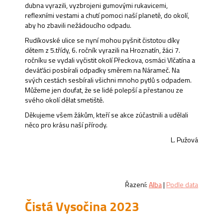
dubna vyrazili, vyzbrojeni gumovými rukavicemi,
reflexními vestami a chutí pomoci naší planetě, do okolí,
aby ho zbavili nežádoucího odpadu.
Rudíkovské ulice se nyní mohou pyšnit čistotou díky
dětem z 5.třídy, 6. ročník vyrazili na Hroznatín, žáci 7.
ročníku se vydali vyčistit okolí Přeckova, osmáci Vlčatína a
deváťáci posbírali odpadky směrem na Nárameč. Na
svých cestách sesbírali všichni mnoho pytlů s odpadem.
Můžeme jen doufat, že se lidé polepší a přestanou ze
svého okolí dělat smetiště.
Děkujeme všem žákům, kteří se akce zúčastnili a udělali
něco pro krásu naší přírody.
L. Pužová
Řazení:
Alba
|
Podle data
Čistá Vysočina 2023