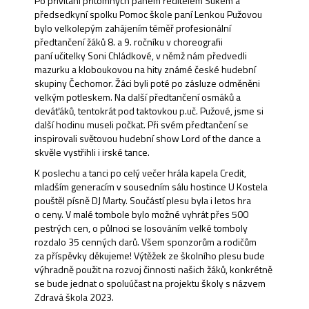
Po přivítání přítomných panem ředitelem Sukem a
předsedkyní spolku Pomoc škole paní Lenkou Pužovou
bylo velkolepým zahájením téměř profesionální
předtančení žáků 8. a 9. ročníku v choreografii
paní učitelky Soni Chládkové, v němž nám předvedli
mazurku a kloboukovou na hity známé české hudební
skupiny Čechomor. Žáci byli poté po zásluze odměněni
velkým potleskem. Na další předtančení osmáků a
deváťáků, tentokrát pod taktovkou p.uč. Pužové, jsme si
další hodinu museli počkat. Při svém předtančení se
inspirovali světovou hudební show Lord of the dance a
skvěle vystřihli i irské tance.
K poslechu a tanci po celý večer hrála kapela Credit,
mladším generacím v sousedním sálu hostince U Kostela
pouštěl písně DJ Marty. Součástí plesu byla i letos hra
o ceny. V malé tombole bylo možné vyhrát přes 500
pestrých cen, o půlnoci se losováním velké tomboly
rozdalo 35 cenných darů. Všem sponzorům a rodičům
za příspěvky děkujeme! Výtěžek ze školního plesu bude
výhradně použit na rozvoj činnosti našich žáků, konkrétně
se bude jednat o spoluúčast na projektu školy s názvem
Zdravá škola 2023.