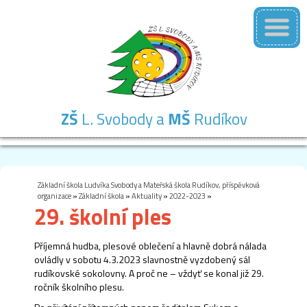
ZŠ
L. Svobody a
MŠ
Rudíkov
Základní
Mateřská
Školní
Školní
Kontakty
škola
škola
družina
jídelna
Základní škola Ludvíka Svobody a Mateřská škola Rudíkov, příspěvková
organizace
»
Základní škola
»
Aktuality
»
2022-2023
»
29. školní ples
Příjemná hudba, plesové oblečení a hlavně dobrá nálada
ovládly v sobotu 4.3.2023 slavnostně vyzdobený sál
rudíkovské sokolovny. A proč ne – vždyť se konal již 29.
ročník školního plesu.