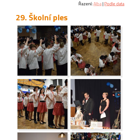
Řazení:
Alba
|
Podle data
29. Školní ples