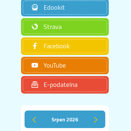
Edookit
Strava
Facebook
YouTube
E-podatelna
srpen 2026
‹
›