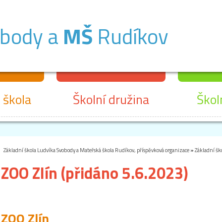
obody a
MŠ
Rudíkov
 škola
Školní družina
Škol
Základní škola Ludvíka Svobody a Mateřská škola Rudíkov, příspěvková organizace
»
Základní šk
ZOO Zlín (přidáno 5.6.2023)
ZOO Zlín