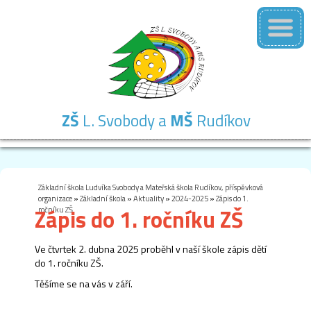
ZŠ
L. Svobody a
MŠ
Rudíkov
Základní
Mateřská
Školní
Školní
Kontakty
škola
škola
družina
jídelna
Základní škola Ludvíka Svobody a Mateřská škola Rudíkov, příspěvková
organizace
»
Základní škola
»
Aktuality
»
2024-2025
»
Zápis do 1.
Zápis do 1. ročníku ZŠ
ročníku ZŠ
Ve čtvrtek 2. dubna 2025 proběhl v naší škole zápis dětí
do 1. ročníku ZŠ.
Těšíme se na vás v září.