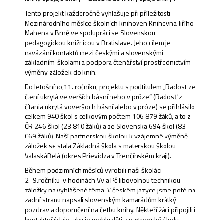
Tento projekt každoročně vyhlašuje při příležitosti
Mezinárodního měsíce školních knihoven Knihovna Jiřího
Mahena v Brně ve spolupráci se Slovenskou
pedagogickou knižnicou v Bratislave. Jeho cílem je
navázání kontaktů mezi českými a slovenskými
základními školami a podpora čtenářství prostřednictvím
výměny záložek do knih.
Do letošního,11. ročníku, projektu s podtitulem „Radost ze
čtení ukrytá ve verších básní nebo v próze“ (Radosť z
čítania ukrytá voveršoch básní alebo v próze) se přihlásilo
celkem 940 škol s celkovým počtem 106 879 žáků, a to z
ČR 246 škol (23 810 žáků) a ze Slovenska 694 škol (83
069 žáků). Naší partnerskou školou k vzájemné výměně
záložek se stala Základná škola s materskou školou
ValaskáBelá (okres Prievidza v Trenčínském kraji).
Během podzimních měsíců vyrobili naši školáci
2.-9.ročníku v hodinách Vv a Pč libovolnou technikou
záložky na vyhlášené téma. V českém jazyce jsme poté na
zadní stranu napsali slovenským kamarádům krátký
pozdrav a doporučení na četbu knihy. Někteří žáci připojili i
kontaktní údaje, aby je mohly děti z partnerské školy