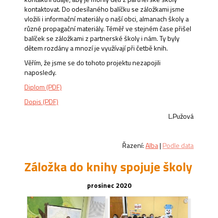
kontaktovat. Do odesílaného balíčku se záložkami jsme
vložili i informační materiály o naší obci, almanach školy a
různé propagační materiály. Téměř ve stejném čase přišel
balíček se záložkami z partnerské školy i nám. Ty byly
dětem rozdány a mnozí je využívají při četbě knih.
Věřím, že jsme se do tohoto projektu nezapojili
naposledy.
Diplom (PDF)
Dopis (PDF)
L.Pužová
Řazení:
Alba
|
Podle data
Záložka do knihy spojuje školy
prosinec 2020