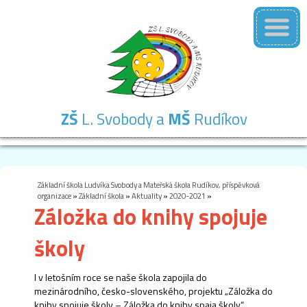
ZŠ
L. Svobody a
MŠ
Rudíkov
Základní
Mateřská
Školní
Školní
Kontakty
škola
škola
družina
jídelna
Základní škola Ludvíka Svobody a Mateřská škola Rudíkov, příspěvková
organizace
»
Základní škola
»
Aktuality
»
2020-2021
»
Záložka do knihy spojuje
školy
I v letošním roce se naše škola zapojila do
mezinárodního, česko-slovenského, projektu „Záložka do
knihy spojuje školy – Záložka do knihy spaja školy“.