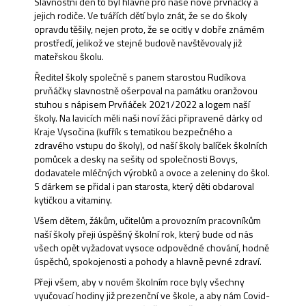
Slavnostní den to byl hlavně pro naše nové prvňáčky a
jejich rodiče. Ve tvářích dětí bylo znát, že se do školy
opravdu těšily, nejen proto, že se ocitly v dobře známém
prostředí, jelikož ve stejné budově navštěvovaly již
mateřskou školu.
Ředitel školy společně s panem starostou Rudíkova
prvňáčky slavnostně ošerpoval na památku oranžovou
stuhou s nápisem Prvňáček 2021/2022 a logem naší
školy. Na lavicích měli naši noví žáci připravené dárky od
Kraje Vysočina (kufřík s tematikou bezpečného a
zdravého vstupu do školy), od naší školy balíček školních
pomůcek a desky na sešity od společnosti Bovys,
dodavatele mléčných výrobků a ovoce a zeleniny do škol.
S dárkem se přidal i pan starosta, který děti obdaroval
kytičkou a vitaminy.
Všem dětem, žákům, učitelům a provozním pracovníkům
naší školy přeji úspěšný školní rok, který bude od nás
všech opět vyžadovat vysoce odpovědné chování, hodně
úspěchů, spokojenosti a pohody a hlavně pevné zdraví.
Přeji všem, aby v novém školním roce byly všechny
vyučovací hodiny již prezenční ve škole, a aby nám Covid-