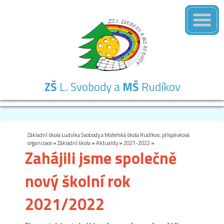
ZŠ
L. Svobody a
MŠ
Rudíkov
Základní
Mateřská
Školní
Školní
Kontakty
škola
škola
družina
jídelna
Základní škola Ludvíka Svobody a Mateřská škola Rudíkov, příspěvková
organizace
»
Základní škola
»
Aktuality
»
2021-2022
»
Zahájili jsme společně
nový školní rok
2021/2022