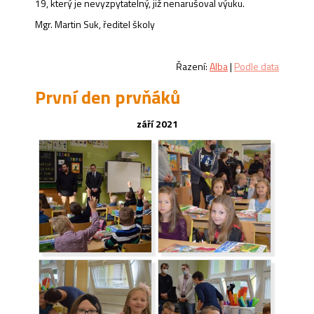
19, který je nevyzpytatelný, již nenarušoval výuku.
Mgr. Martin Suk, ředitel školy
Řazení:
Alba
|
Podle data
První den prvňáků
září 2021