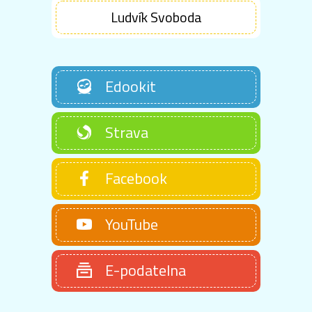
Ludvík Svoboda
Edookit
Strava
Facebook
YouTube
E-podatelna