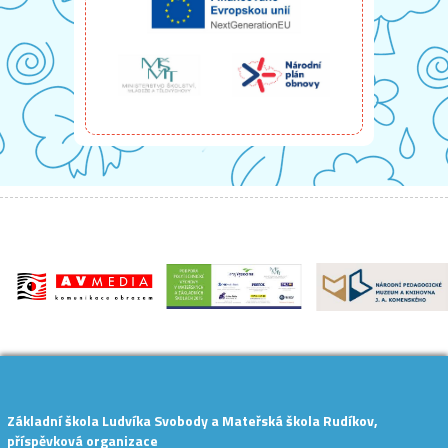
Základní škola Ludvíka Svobody a Mateřská škola Rudíkov,
příspěvková organizace