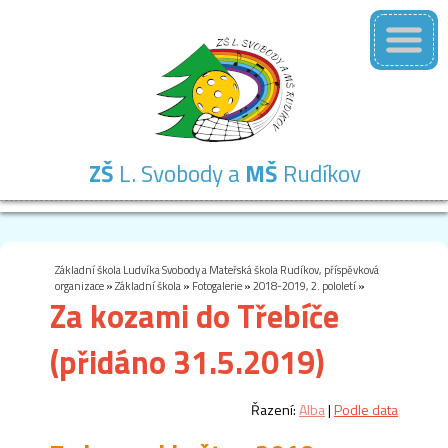
ZŠ
L. Svobody a
MŠ
Rudíkov
Základní
Mateřská
Školní
Školní
Kontakty
škola
škola
družina
jídelna
Základní škola Ludvíka Svobody a Mateřská škola Rudíkov, příspěvková
organizace
»
Základní škola
»
Fotogalerie
»
2018-2019, 2. pololetí
»
Za kozami do Třebíče
(přidáno 31.5.2019)
Řazení:
Alba
|
Podle data