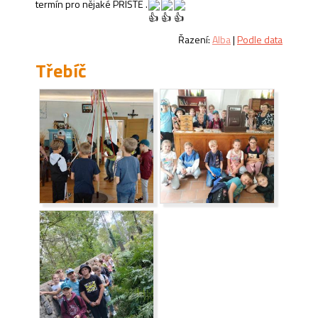
termín pro nějaké PŘÍŠTĚ .
Řazení:
Alba
|
Podle data
Třebíč