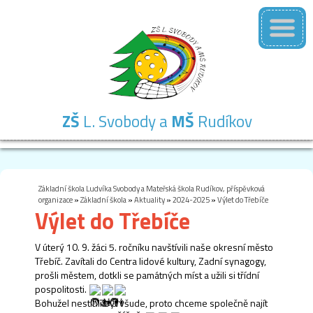
ZŠ
L. Svobody a
MŠ
Rudíkov
Základní
Mateřská
Školní
Školní
Kontakty
škola
škola
družina
jídelna
Základní škola Ludvíka Svobody a Mateřská škola Rudíkov, příspěvková
organizace
»
Základní škola
»
Aktuality
»
2024-2025
»
Výlet do Třebíče
Výlet do Třebíče
V úterý 10. 9. žáci 5. ročníku navštívili naše okresní město
Třebíč. Zavítali do Centra lidové kultury, Zadní synagogy,
prošli městem, dotkli se památných míst a užili si třídní
pospolitosti.
Bohužel nestihli být všude, proto chceme společně najít