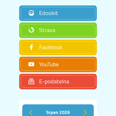
Edookit
Strava
Facebook
YouTube
E-podatelna
srpen 2026
‹
›