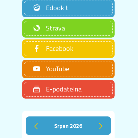
Edookit
Strava
Facebook
YouTube
E-podatelna
srpen 2026
‹
›