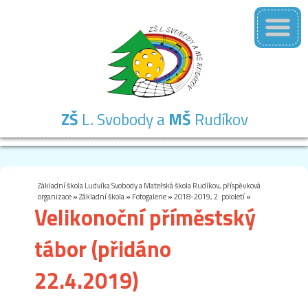
ZŠ
L. Svobody a
MŠ
Rudíkov
Základní
Mateřská
Školní
Školní
Kontakty
škola
škola
družina
jídelna
Základní škola Ludvíka Svobody a Mateřská škola Rudíkov, příspěvková
organizace
»
Základní škola
»
Fotogalerie
»
2018-2019, 2. pololetí
»
Velikonoční příměstský
tábor (přidáno
22.4.2019)