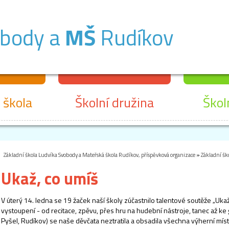
obody a
MŠ
Rudíkov
 škola
Školní družina
Škol
Základní škola Ludvíka Svobody a Mateřská škola Rudíkov, příspěvková organizace
»
Základní šk
Ukaž, co umíš
V úterý 14. ledna se 19 žaček naší školy zúčastnilo talentové soutěže „Uka
vystoupení - od recitace, zpěvu, přes hru na hudební nástroje, tanec až ke 
Pyšel, Rudíkov) se naše děvčata neztratila a obsadila všechna výherní míst