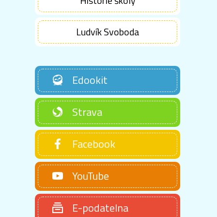
Historie školy
Ludvík Svoboda
Edookit
Strava
Facebook
YouTube
E-podatelna