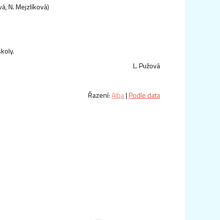
vá, N. Mejzlíková)
koly.
L. Pužová
Řazení:
Alba
|
Podle data