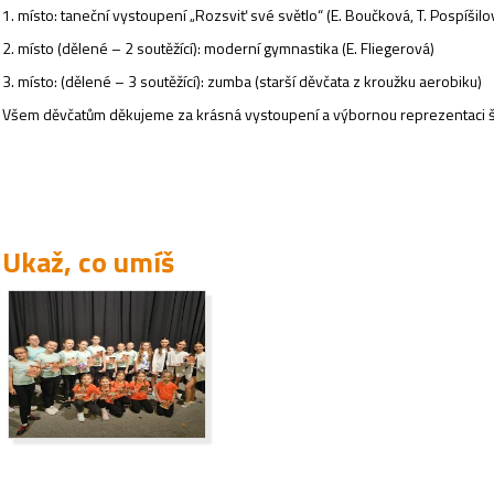
1. místo: taneční vystoupení „Rozsviť své světlo“ (E. Boučková, T. Pospíšilo
2. místo (dělené – 2 soutěžící): moderní gymnastika (E. Fliegerová)
3. místo: (dělené – 3 soutěžící): zumba (starší děvčata z kroužku aerobiku)
Všem děvčatům děkujeme za krásná vystoupení a výbornou reprezentaci š
Ukaž, co umíš