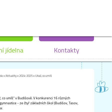
ní jídelna
Kontakty
ola
»
Aktuality
»
2024-2025
»
Ukaž, co umíš
ž, co umíš“ v Budišově. V konkurenci 16 různých
gymnastice - ze čtyř základních škol (Budišov, Tasov,
a: