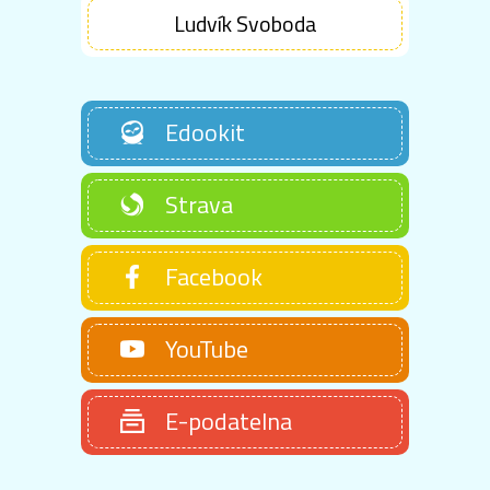
Ludvík Svoboda
Edookit
Strava
Facebook
YouTube
E-podatelna