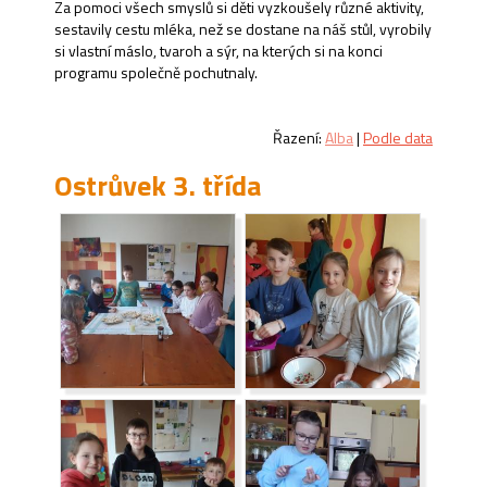
Za pomoci všech smyslů si děti vyzkoušely různé aktivity,
sestavily cestu mléka, než se dostane na náš stůl, vyrobily
si vlastní máslo, tvaroh a sýr, na kterých si na konci
programu společně pochutnaly.
Řazení:
Alba
|
Podle data
Ostrůvek 3. třída