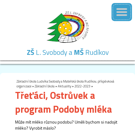
ZŠ
L. Svobody a
MŠ
Rudíkov
Základní
Mateřská
Školní
Školní
Kontakty
škola
škola
družina
jídelna
Základní škola Ludvíka Svobody a Mateřská škola Rudíkov, příspěvková
organizace
»
Základní škola
»
Aktuality
»
2022-2023
»
Třeťáci, Ostrůvek a
program Podoby mléka
Může mít mléko různou podobu? Uměli bychom si nadojit
mléko? Vyrobit máslo?