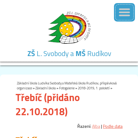
ZŠ
L. Svobody a
MŠ
Rudíkov
Základní
Mateřská
Školní
Školní
Kontakty
škola
škola
družina
jídelna
Základní škola Ludvíka Svobody a Mateřská škola Rudíkov, příspěvková
organizace
»
Základní škola
»
Fotogalerie
»
2018-2019, 1. pololetí
»
Třebíč (přidáno
22.10.2018)
Řazení:
Alba
|
Podle data