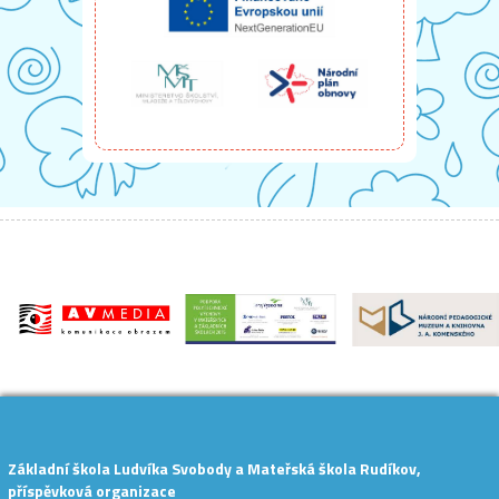
Základní škola Ludvíka Svobody a Mateřská škola Rudíkov,
příspěvková organizace