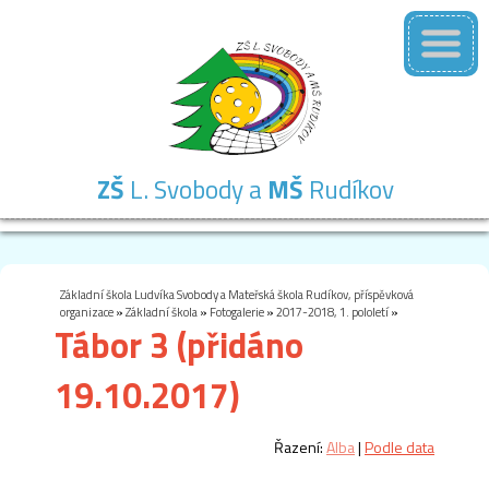
ZŠ
L. Svobody a
MŠ
Rudíkov
Základní
Mateřská
Školní
Školní
Kontakty
škola
škola
družina
jídelna
Základní škola Ludvíka Svobody a Mateřská škola Rudíkov, příspěvková
organizace
»
Základní škola
»
Fotogalerie
»
2017-2018, 1. pololetí
»
Tábor 3 (přidáno
19.10.2017)
Řazení:
Alba
|
Podle data