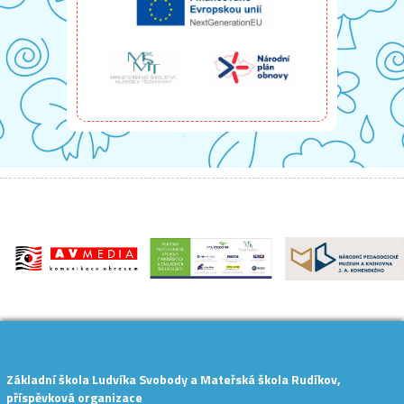
Základní škola Ludvíka Svobody a Mateřská škola Rudíkov,
příspěvková organizace