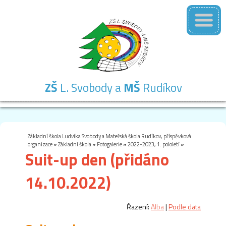
ZŠ
L. Svobody a
MŠ
Rudíkov
Základní
Mateřská
Školní
Školní
Kontakty
škola
škola
družina
jídelna
Základní škola Ludvíka Svobody a Mateřská škola Rudíkov, příspěvková
organizace
»
Základní škola
»
Fotogalerie
»
2022-2023, 1. pololetí
»
Suit-up den (přidáno
14.10.2022)
Řazení:
Alba
|
Podle data