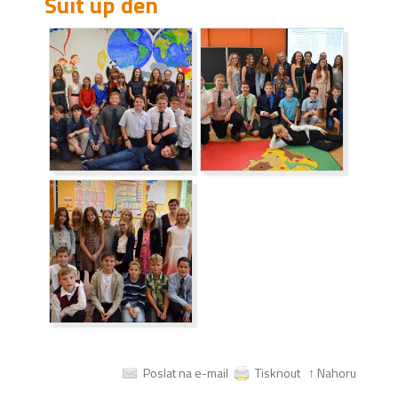
Suit up den
Poslat na e-mail
Tisknout
↑ Nahoru