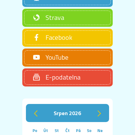
Strava
Facebook
YouTube
E-podatelna
srpen 2026
‹
›
Po
Út
St
Čt
Pá
So
Ne