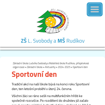
ZŠ
L. Svobody a
MŠ
Rudíkov
Základní
Mateřská
Školní
Školní
Kontakty
škola
škola
družina
jídelna
Základní škola Ludvíka Svobody a Mateřská škola Rudíkov, příspěvková
organizace
»
Základní škola
»
Aktuality
»
2024-2025
»
Sportovní den
Sportovní den
Tradiční akcí na naší škole bývá na konci roku Sportovní
den, ten letošní proběhl v úterý 24. června.
Všichni žáci se ráno sešli na multifunkčním hřišti ke
společné rozcvičce. Po rozdělení do družstev již začalo