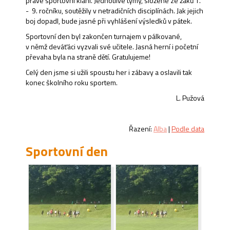
pravé sportovní klání. Jednotlivé týmy, složené ze žáků 1.
- 9. ročníku, soutěžily v netradičních disciplínách. Jak jejich
boj dopadl, bude jasné při vyhlášení výsledků v pátek.
Sportovní den byl zakončen turnajem v pálkované,
v němž deváťáci vyzvali své učitele. Jasná herní i početní
převaha byla na straně dětí. Gratulujeme!
Celý den jsme si užili spoustu her i zábavy a oslavili tak
konec školního roku sportem.
L. Pužová
Řazení:
Alba
|
Podle data
Sportovní den