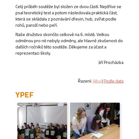
Celý průběh soutěže byl složen ze dvou částí. Nejdříve se
psal teoretický test a potom následovala praktická část,
která se skládala z poznávání dřevin, hub, zvířat podle
rohů, paroží nebo peří.
Naše družstvo skončilo celkově na 6. místě. Velkou
odměnou pro ně nebyly odměny, ale hlavně zkušenost do
dalších ročníků této soutěže. Děkujeme za účast a
reprezentaci školy.
Jiří Procházka
Řazení:
Alba
|
Podle data
YPEF