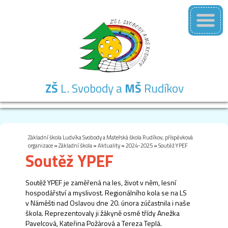
ZŠ
L. Svobody a
MŠ
Rudíkov
Základní
Mateřská
Školní
Školní
Kontakty
škola
škola
družina
jídelna
Základní škola Ludvíka Svobody a Mateřská škola Rudíkov, příspěvková
organizace
»
Základní škola
»
Aktuality
»
2024-2025
»
Soutěž YPEF
Soutěž YPEF
Soutěž YPEF je zaměřená na les, život v něm, lesní
hospodářství a myslivost. Regionálního kola se na LS
v Náměšti nad Oslavou dne 20. února zúčastnila i naše
škola. Reprezentovaly ji žákyně osmé třídy Anežka
Pavelcová, Kateřina Požárová a Tereza Teplá.