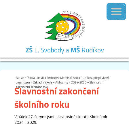
ZŠ
L. Svobody a
MŠ
Rudíkov
Základní
Mateřská
Školní
Školní
Kontakty
škola
škola
družina
jídelna
Základní škola Ludvíka Svobody a Mateřská škola Rudíkov, příspěvková
organizace
»
Základní škola
»
Aktuality
»
2024-2025
»
Slavnostní
Slavnostní zakončení
zakončení školního roku
školního roku
V pátek 27. června jsme slavnostně ukončili školní rok
2024 - 2025.