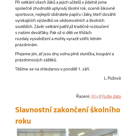
Při setkání všech žáků a jejich učitelů v jídelně jsme
společně zhodnotili uplynulý školní rok, ocenili šikovné
sportovce, nejlepší sběratele papíru i žáky, kteří dosáhli
vynikajících výsledků ve vědomostních a školních
soutěžích. Závěr setkání patřil již tradičně rozloučení
s našimi deváťáky. Pak už si děti ve třídách
rozdaly vysvědčení a mohly vyrazit vstříc letním
prázdninám.
Přejeme jim, ať jsou dny volna plné sluníčka, koupání a
prázdninových zážitků.
Těšíme se na shledanou v pondělí 1. září.
L. Pužová
Řazení:
Alba
|
Podle data
Slavnostní zakončení školního
roku