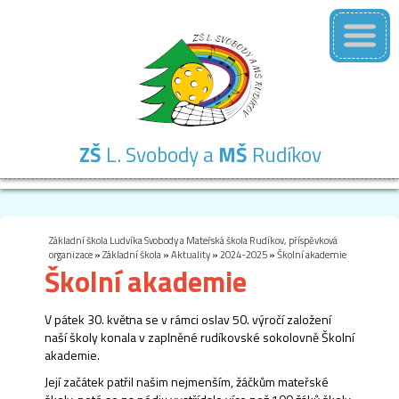
ZŠ
L. Svobody a
MŠ
Rudíkov
Základní
Mateřská
Školní
Školní
Kontakty
škola
škola
družina
jídelna
Základní škola Ludvíka Svobody a Mateřská škola Rudíkov, příspěvková
organizace
»
Základní škola
»
Aktuality
»
2024-2025
»
Školní akademie
Školní akademie
V pátek 30. května se v rámci oslav 50. výročí založení
naší školy konala v zaplněné rudíkovské sokolovně Školní
akademie.
Její začátek patřil našim nejmenším, žáčkům mateřské