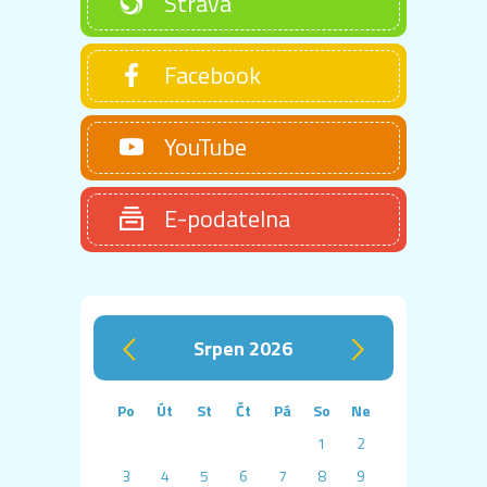
Strava
Facebook
YouTube
E-podatelna
srpen 2026
‹
›
Po
Út
St
Čt
Pá
So
Ne
1
2
3
4
5
6
7
8
9