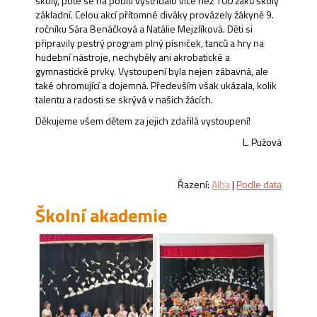
školy, poté se na pódiu vystřídalo více než 100 žáků školy
základní. Celou akcí přítomné diváky provázely žákyně 9.
ročníku Sára Benáčková a Natálie Mejzlíková. Děti si
připravily pestrý program plný písniček, tanců a hry na
hudební nástroje, nechyběly ani akrobatické a
gymnastické prvky. Vystoupení byla nejen zábavná, ale
také ohromující a dojemná. Především však ukázala, kolik
talentu a radosti se skrývá v našich žácích.
Děkujeme všem dětem za jejich zdařilá vystoupení!
L. Pužová
Řazení:
Alba
|
Podle data
Školní akademie