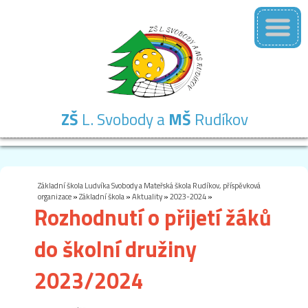
ZŠ
L. Svobody a
MŠ
Rudíkov
Základní
Mateřská
Školní
Školní
Kontakty
škola
škola
družina
jídelna
Základní škola Ludvíka Svobody a Mateřská škola Rudíkov, příspěvková
organizace
»
Základní škola
»
Aktuality
»
2023-2024
»
Rozhodnutí o přijetí žáků
do školní družiny
2023/2024