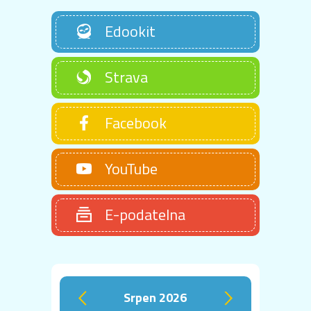
Edookit
Strava
Facebook
YouTube
E-podatelna
srpen 2026
‹
›