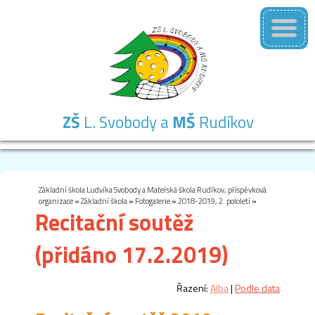
ZŠ
L. Svobody a
MŠ
Rudíkov
Základní
Mateřská
Školní
Školní
Kontakty
škola
škola
družina
jídelna
Základní škola Ludvíka Svobody a Mateřská škola Rudíkov, příspěvková
organizace
»
Základní škola
»
Fotogalerie
»
2018-2019, 2. pololetí
»
Recitační soutěž
(přidáno 17.2.2019)
Řazení:
Alba
|
Podle data