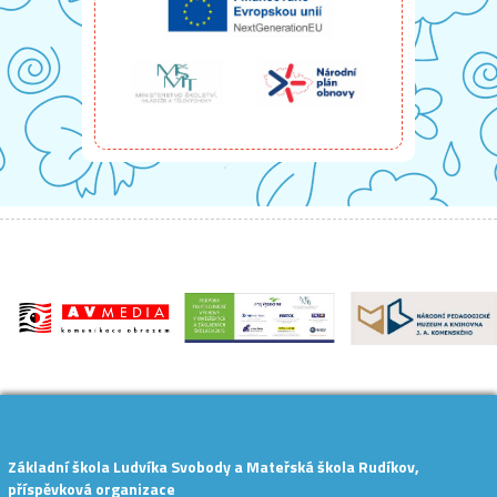
Základní škola Ludvíka Svobody a Mateřská škola Rudíkov,
příspěvková organizace