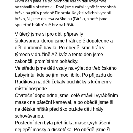
První den jsme se po příchodu všech dětí vzájemně
seznámili a představili. Poté jsme začali vyrábět ozdobná
brčka na pití v podobě Pinochia. Když si všichni vyrobili
brčko, šli jsme do lesa za školou (Fárák), a poté jsme
společně hráli různé hry na hřišti.
V úterý jsme si pro děti připravily
šipkovanou,kterou jsme hráli celé dopoledne a
děti ohromně bavila. Po obědě jsme hráli v
týmech v družině AZ kvíz a tento den jsme
zakončili promítáním pohádky.
Ve středu jsme děti vzaly na výlet do třebíčského
Labyrintu, kde se jim moc líbilo. Po příjezdu do
Rudíkova na děti čekaly buchtičky s krémem v
místní hospodě.
Čtvrteční dopoledne jsme celé strávili vyráběním
masek na páteční karneval, a po obědě jsme šli
na dětské hřiště před školou,kde děti hrály
schovávanou.
Poslední den byla přehlídka masek,vyhlášení
nejlepší masky a diskotéka. Po obědě jsme šli