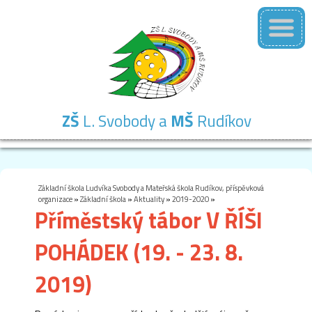
ZŠ
L. Svobody a
MŠ
Rudíkov
Základní
Mateřská
Školní
Školní
Kontakty
škola
škola
družina
jídelna
Základní škola Ludvíka Svobody a Mateřská škola Rudíkov, příspěvková
organizace
»
Základní škola
»
Aktuality
»
2019-2020
»
Příměstský tábor V ŘÍŠI
POHÁDEK (19. - 23. 8.
2019)