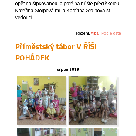
opět na šipkovanou, a poté na hřiště před školou.
Kateřina Štolpová ml. a Kateřina Štolpová st. -
vedoucí
Řazení:
Alba
|
Podle data
Příměstský tábor V ŘÍŠI
POHÁDEK
srpen 2019