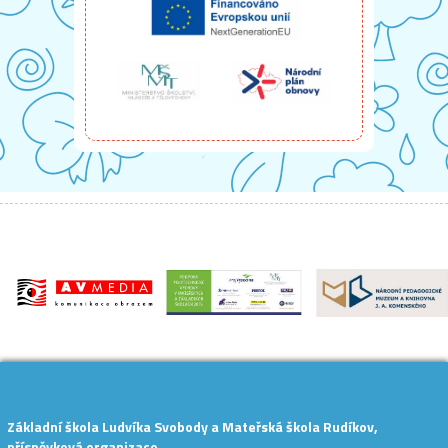
Základní škola Ludvíka Svobody a Mateřská škola Rudíkov,
příspěvková organizace