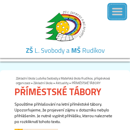
ZŠ
L. Svobody a
MŠ
Rudíkov
Základní
Mateřská
Školní
Školní
Kontakty
škola
škola
družina
jídelna
Základní škola Ludvíka Svobody a Mateřská škola Rudíkov, příspěvková
organizace
»
Základní škola
»
Aktuality
»
PŘÍMĚSTSKÉ TÁBORY
PŘÍMĚSTSKÉ TÁBORY
Spouštíme přihlašování na letní příměstské tábory.
Upozorňujeme, že projevení zájmu v dotazníku nebylo
přihlášením. Je nutné vyplnit přihlášku, kterou naleznete
po rozkliknutí tohoto textu.