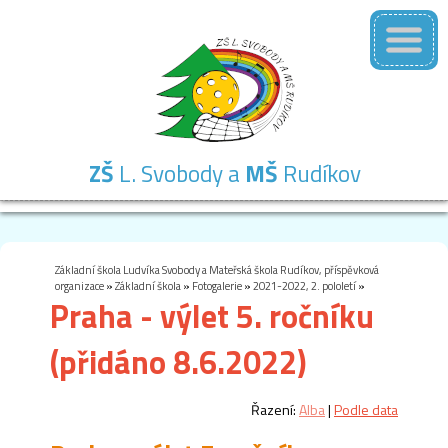
ZŠ
L. Svobody a
MŠ
Rudíkov
Základní
Mateřská
Školní
Školní
Kontakty
škola
škola
družina
jídelna
Základní škola Ludvíka Svobody a Mateřská škola Rudíkov, příspěvková
organizace
»
Základní škola
»
Fotogalerie
»
2021-2022, 2. pololetí
»
Praha - výlet 5. ročníku
(přidáno 8.6.2022)
Řazení:
Alba
|
Podle data