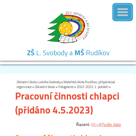
ZŠ
L. Svobody a
MŠ
Rudíkov
Základní
Mateřská
Školní
Školní
Kontakty
škola
škola
družina
jídelna
Základní škola Ludvíka Svobody a Mateřská škola Rudíkov, příspěvková
organizace
»
Základní škola
»
Fotogalerie
»
2022-2023, 2. pololetí
»
Pracovní činnosti chlapci
(přidáno 4.5.2023)
Řazení:
Alba
|
Podle data