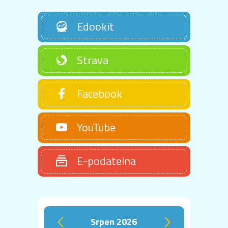
Edookit
Strava
Facebook
YouTube
E-podatelna
srpen 2026
‹
›