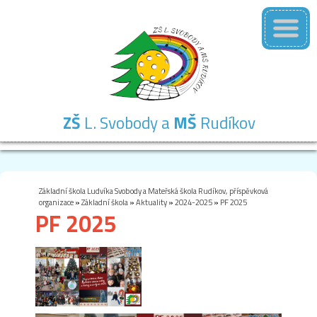
ZŠ
L. Svobody a
MŠ
Rudíkov
Základní
Mateřská
Školní
Školní
Kontakty
škola
škola
družina
jídelna
Základní škola Ludvíka Svobody a Mateřská škola Rudíkov, příspěvková
organizace
»
Základní škola
»
Aktuality
»
2024-2025
»
PF 2025
PF 2025