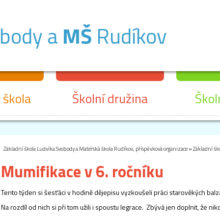
obody a
MŠ
Rudíkov
 škola
Školní družina
Škol
Základní škola Ludvíka Svobody a Mateřská škola Rudíkov, příspěvková organizace
»
Základní šk
Mumifikace v 6. ročníku
Tento týden si šesťáci v hodině dějepisu vyzkoušeli práci starověkých ba
Na rozdíl od nich si při tom užili i spoustu legrace. Zbývá jen doplnit, že 