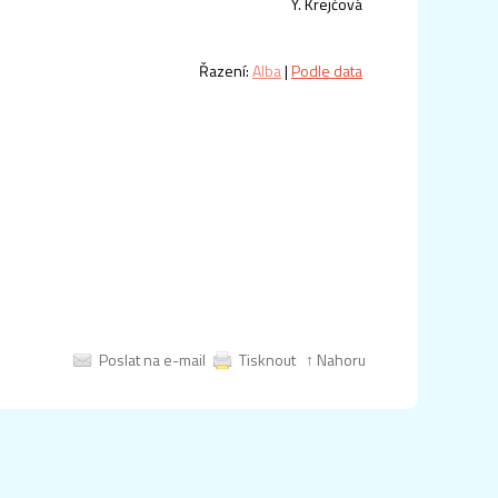
Y. Krejčová
Řazení:
Alba
|
Podle data
Poslat na e-mail
Tisknout
↑ Nahoru