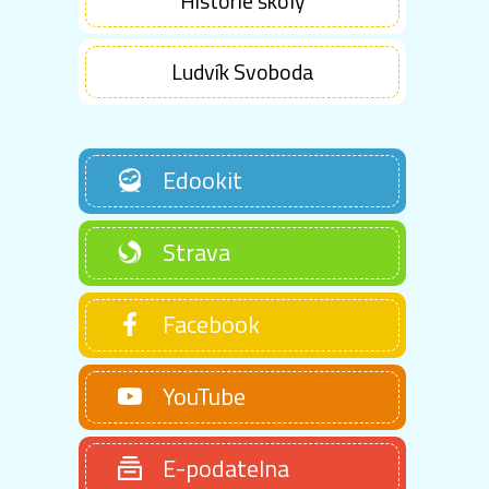
Historie školy
Ludvík Svoboda
Edookit
Strava
Facebook
YouTube
E-podatelna