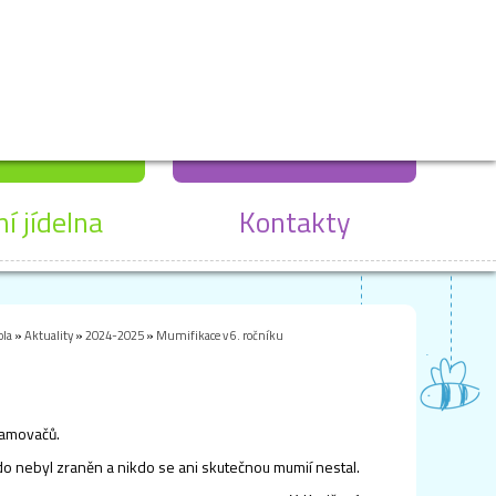
ní jídelna
Kontakty
ola
»
Aktuality
»
2024-2025
»
Mumifikace v 6. ročníku
lzamovačů.
nikdo nebyl zraněn a nikdo se ani skutečnou mumií nestal.