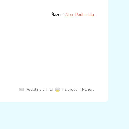
Řazení:
Alba
|
Podle data
Poslat na e-mail
Tisknout
↑ Nahoru