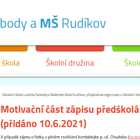
obody a
MŠ
Rudíkov
 škola
Školní družina
Škol
Základní škola Ludvíka Svobody a Mateřská škola Rudíkov, příspěvková organizace
»
Základní šk
Motivační část zápisu předškolá
(přidáno 10.6.2021)
V případě zájmu o fotky v plném rozlišení kontaktujte p. uč. Chudobu (
ondre