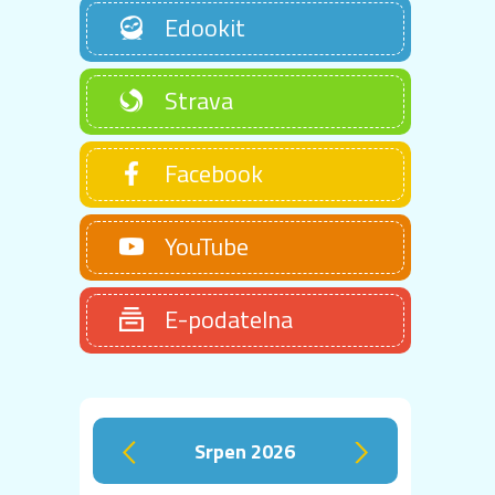
Edookit
Strava
Facebook
YouTube
E-podatelna
srpen 2026
‹
›