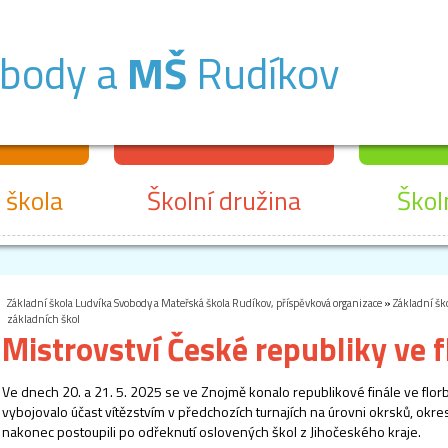
obody a
MŠ
Rudíkov
 škola
Školní družina
Škol
Základní škola Ludvíka Svobody a Mateřská škola Rudíkov, příspěvková organizace
»
Základní šk
základních škol
Mistrovství České republiky ve f
Ve dnech 20. a 21. 5. 2025 se ve Znojmě konalo republikové finále ve florbal
vybojovalo účast vítězstvím v předchozích turnajích na úrovni okrsků, okresů
nakonec postoupili po odřeknutí oslovených škol z Jihočeského kraje.