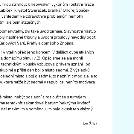
ou hrou strhnout k nebývalým výkonům i ostatní hráče
tr Kubíček, Kryštof Štveráček, brankář Ondřej Špaček,
 se vzhledem ke zdravotním problémům nemohli
edm, ale osm statečných.
apomenutelný, byl také úvod turnaje. Slavnostní nástup
ly, naplněné tribuny a úvodní proslovy navodily pocit
arlových Varů, Prahy a domácího Znojma.
14 vteřin před jeho koncem. V dalších dvou utkáních
) a domácímu týmu (7:2). Opět jsme se ale mohli
i technickými kousky vzbuzoval právem uznání i od
kupině a příští den boj o místo sedmé. Z výsledků
slední místo a boj o sedmé, to nezní nic moc, ale je to
y, která může být sedmá v republice, není to motivace
místo, nebýt poslední a rozloučit se s turnajem
tně mu tentokrát sekundoval benjamínek týmu Kryštof
ho dali maximum a odměnou jim bylo okusit ten vítězný
Ivo Žilka