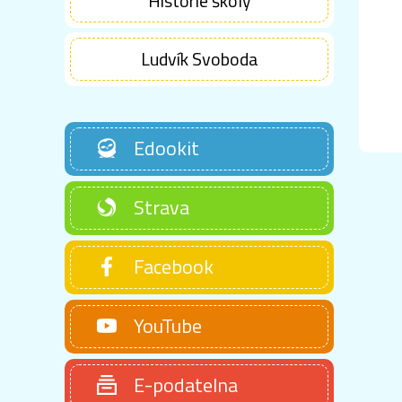
Historie školy
Ludvík Svoboda
Edookit
Strava
Facebook
YouTube
E-podatelna