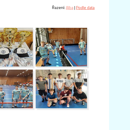
Řazení:
Alba
|
Podle data