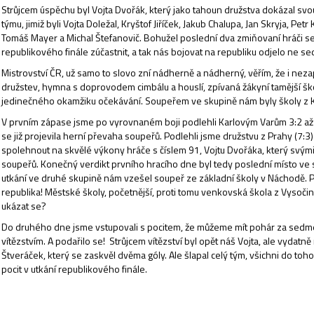
Strůjcem úspěchu byl Vojta Dvořák, který jako tahoun družstva dokázal sv
týmu, jimiž byli Vojta Doležal, Kryštof Jiříček, Jakub Chalupa, Jan Skryja, Pe
Tomáš Mayer a Michal Štefanovič. Bohužel poslední dva zmiňovaní hráči
republikového finále zúčastnit, a tak nás bojovat na republiku odjelo ne s
Mistrovství ČR, už samo to slovo zní nádherně a nádherný, věřím, že i nez
družstev, hymna s doprovodem cimbálu a houslí, zpívaná žákyní tamější ško
jedinečného okamžiku očekávání. Soupeřem ve skupině nám byly školy z K
V prvním zápase jsme po vyrovnaném boji podlehli Karlovým Varům 3:2 až 
se již projevila herní převaha soupeřů. Podlehli jsme družstvu z Prahy (7:3
spolehnout na skvělé výkony hráče s číslem 91, Vojtu Dvořáka, který svým
soupeřů. Konečný verdikt prvního hracího dne byl tedy poslední místo ve s
utkání ve druhé skupině nám vzešel soupeř ze základní školy v Náchodě. Po
republika! Městské školy, početnější, proti tomu venkovská škola z Vysočin
ukázat se?
Do druhého dne jsme vstupovali s pocitem, že můžeme mít pohár za sedmé 
vítězstvím. A podařilo se! Strůjcem vítězství byl opět náš Vojta, ale vyda
Štveráček, který se zaskvěl dvěma góly. Ale šlapal celý tým, všichni do to
pocit v utkání republikového finále.