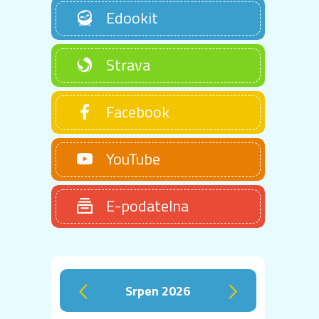
Edookit
Strava
Facebook
YouTube
E-podatelna
srpen 2026
‹
›