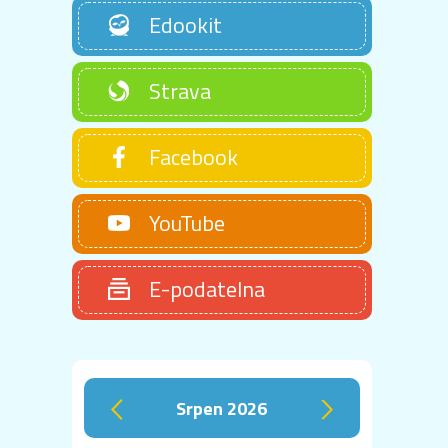
Edookit
Strava
Facebook
YouTube
E-podatelna
srpen 2026
‹
›