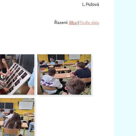
L. Pužová
Řazení:
Alba
|
Podle data