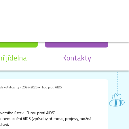
ní jídelna
Kontakty
ola
»
Aktuality
»
2024-2025
»
Hrou proti AIDS
avotního ústavu "Hrou proti AIDS".
 o onemocnění AIDS (způsoby přenosu, projevy, možná
draví.