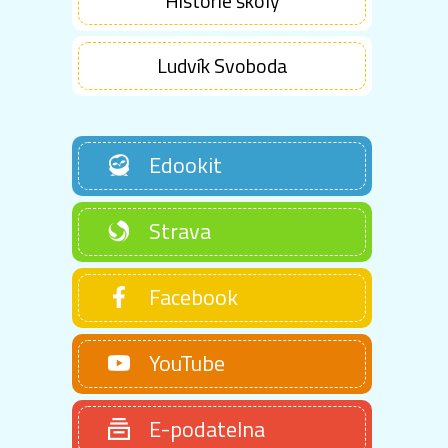
Historie školy
Ludvík Svoboda
Edookit
Strava
Facebook
YouTube
E-podatelna