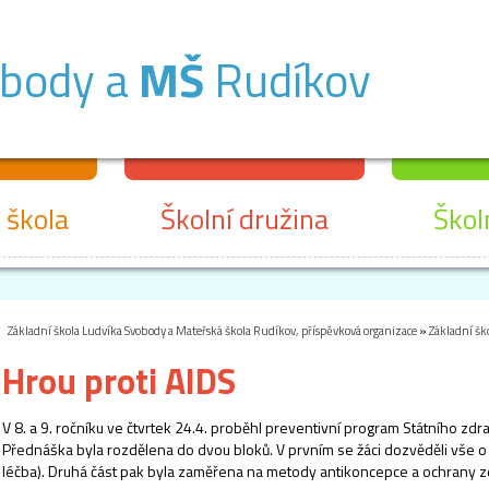
obody a
MŠ
Rudíkov
 škola
Školní družina
Škol
Základní škola Ludvíka Svobody a Mateřská škola Rudíkov, příspěvková organizace
»
Základní šk
Hrou proti AIDS
V 8. a 9. ročníku ve čtvrtek 24.4. proběhl preventivní program Státního zdr
Přednáška byla rozdělena do dvou bloků. V prvním se žáci dozvěděli vše
léčba). Druhá část pak byla zaměřena na metody antikoncepce a ochrany z