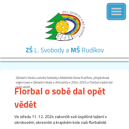
ZŠ
L. Svobody a
MŠ
Rudíkov
Základní
Mateřská
Školní
Školní
Kontakty
škola
škola
družina
jídelna
Základní škola Ludvíka Svobody a Mateřská škola Rudíkov, příspěvková
organizace
»
Základní škola
»
Aktuality
»
2024-2025
»
Florbal o sobě dal
Florbal o sobě dal opět
opět vědět
vědět
Ve středu 11. 12. 2024 zakončili své úspěšné tažení v
okrskovém, okresním a krajském kole naši florbalisté.