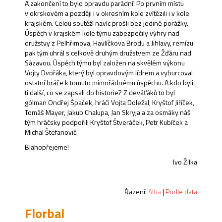
A zakončení to bylo opravdu parádní! Po prvním místu
v okrskovém a později i v okresním kole zvítězili i v kole
krajském. Celou soutěží navíc prošli bez jediné porážky.
Úspěch v krajském kole týmu zabezpečily výhry nad
družstvy z Pelhřimova, Havlíčkova Brodu a Jihlavy, remízu
pak tým uhrál s celkově druhým družstvem ze Žďáru nad
Sázavou. Úspěch týmu byl založen na skvělém výkonu
Vojty Dvořáka, který byl opravdovým lídrem a vyburcoval
ostatní hráče k tomuto mimořádnému úspěchu. A kdo byli
ti další, co se zapsali do historie? Z deváťáků to byl
gólman Ondřej Špaček, hráči Vojta Doležal, Kryštof Jiříček,
Tomáš Mayer, Jakub Chalupa, Jan Skryja a za osmáky náš
tým hráčsky podpořili Kryštof Štveráček, Petr Kubíček a
Michal Štefanovič.
Blahopřejeme!
Ivo Žilka
Řazení:
Alba
|
Podle data
Florbal